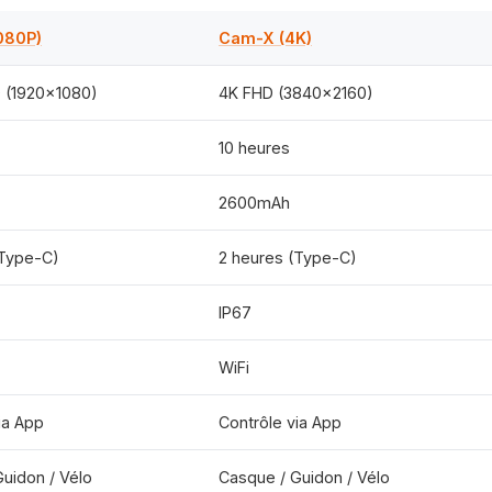
080P)
Cam-X (4K)
 (1920×1080)
4K FHD (3840×2160)
10 heures
2600mAh
(Type-C)
2 heures (Type-C)
IP67
WiFi
ia App
Contrôle via App
uidon / Vélo
Casque / Guidon / Vélo