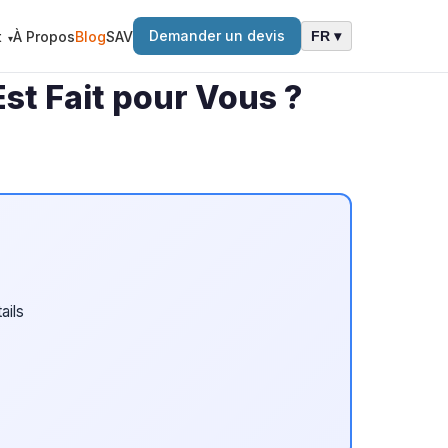
Demander un devis
t
À Propos
Blog
SAV
FR ▾
t Fait pour Vous ?
ails