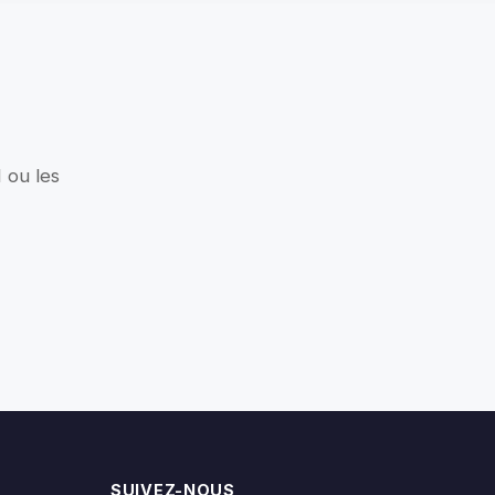
ence & Technology Co., Ltd.
— idéale pour les voyages longue
 Chine
s solides et une latence ultra-
ualité d'appel cristalline même à
 ou les
ajet.
duisez avec confiance dans toutes
s mains sur les commandes et les
 qualité de fabrication
SUIVEZ-NOUS