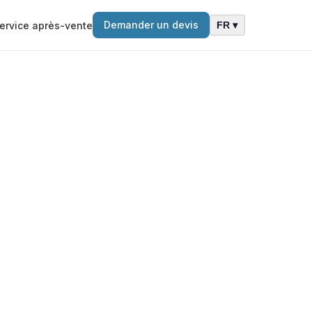
Demander un devis
ervice après-vente
FR ▾