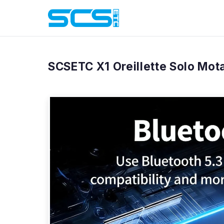
Accueil
/
Produits
/
X1
SCSETC X1 Oreillette Solo Mot