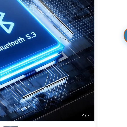
2
/
7