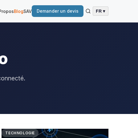
Demander un devis
Propos
Blog
SAV
FR ▾
o
 connecté.
TECHNOLOGIE