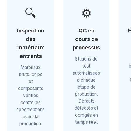
🔍
⚙️
Inspection
QC en
É
des
cours de
matériaux
processus
entrants
Stations de
test
é
Matériaux
automatisées
bruts, chips
à chaque
et
étape de
composants
production.
vérifiés
Défauts
contre les
détectés et
spécifications
corrigés en
avant la
temps réel.
production.