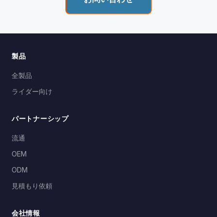
楽、通話、GPSナビをコンパクト・軽量で長時間ラ
CVCノイズキャンセリング：
高度なノイズリダク
卸売価格、OEM/ODM、流通
防水性能
IP65
イドに対応。
ションで風音・エンジン音をフィルタリング。高
見積もり依頼
速走行中でもクリアな通話品質。
ノイズキャンセリング
CVCデジタルノイ
HiFiステレオサウンド：
高忠実度音频再生で、毎
ズリダクション
製品
回のライドで没入感のある音楽体験。
音響効果
HiFiステレオ音楽
IP65防水：
雨、粉塵、水滴に対する完全保護 —
全製品
再生
どんな天候でも安心してライドできます。
ライダー向け
音声コマンド＆GPS：
ハンズフリー音声制御と
GPSナビ音频で、手はハンドル、目は道路に集
パートナーシップ
中。
流通
ソロライダー向けのストリームライン化された妥協
なし音频ソリューション。SCSETCのOEM/ODM製
OEM
造品質とグローバル流通ネットワークでバックアッ
ODM
プされています。
見積もり依頼
会社情報