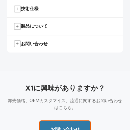
+
技術仕様
パッケージ内容
X1 本体
+
製品について
ブルートゥースバージョン
ブルートゥース
スピーカー
5.3
有線マイク
+
お問い合わせ
SCSETC X1
は、インターコム機能の追加負担やコス
動作周波数
2.402GHz-
トを省き、音楽、通話、GPSナビのための信頼性の
メタルクリップ
2.480GHz
高い音频を必要とするソロライダー向け専用イヤピ
📧 メール
充電ケーブル（Type-C）
ースです。
info@scsetc.com
バッテリー容量
3.7V/800mAh
3M両面パッド
主な特長：
連続使用時間
25時間
X1に興味がありますか？
🏭 工場
25時間連続使用：
800mAhバッテリーで最大25
スピーカーvelcro
時間の連続使用 — 長距離ツーリングや多日ライ
Shenzhen Yijia Electronic Science & Technology
充電時間
1.5時間
取扱説明書
卸売価格、OEMカスタマイズ、流通に関するお問い合わせ
ドでも頻繁な充電不要。
Co., Ltd.
はこちら。
中国深セン市宝安区
ブルートゥース5.3：
最新ブルートゥースプロト
待受時間
300時間
コルで、より速いペアリング、安定した接続、超
SCSETC X1は、インターコム機能を必要としないソ
接続端子
Type-C
低遅延のシームレスな音频ストリーミング。
ロライダー向けに設計されたイヤピースです。音
💬 お問い合わせ
お問い合わせ