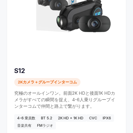
S12
2Kカメラ＋グループインターコム
究極のオールインワン。前面2K HDと後面1K HDカ
メラがすべての瞬間を捉え、4-6人乗りグループイ
ンターコムで仲間と路上で繋がります。
4-6 乗員数
BT 5.2
2K HD + 1K HD
CVC
IPX6
音楽共有
FMラジオ