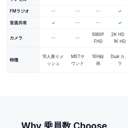
FMラジオ
—
—
—
✓
音楽共有
✓
—
—
✓
1080P
2K HD 
カメラ
—
—
FHD
1K HD
10人乗りメ
MSTサ
10H録
Dual カ
特徴
ッシュ
ウンド
画
ラ
Why 乗員数 Choose