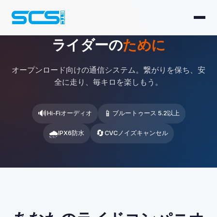
ライダーの
ために
オープンロード向けの通信システム。繋がりを保ち、安
全に走り、毎キロを楽しもう。
🔊
📱
Hi-Fiオーディオ
ブルートゥース 5.2以上
🌧
🔄
IPX6防水
CVCノイズキャンセル