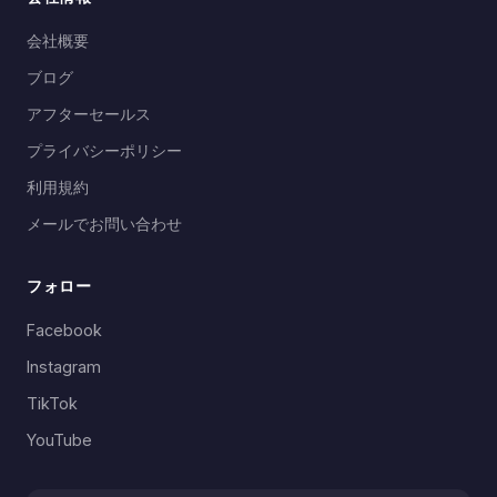
HiFiステレオ＆音声コマンド：
高忠実度音楽再生
とハンズフリー音声コントロールで、より安全で
会社概要
快適なライドをお楽しみください。
ブログ
2色展開：
ホワイトとブラックの2色をご用意。ヘ
アフターセールス
ルメットやスタイルに合わせてお選びいただけま
す。
プライバシーポリシー
サイクリング愛好家やチームライダーのために特別
利用規約
に設計されています。SCSETCのOEM/ODM製造品
メールでお問い合わせ
質とグローバル流通ネットワークがサポートしま
す。
フォロー
Facebook
Instagram
TikTok
YouTube