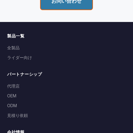
お問い合わせ
コネクタ
Type-C
ョンでも安心して通信できます。
大量卸売価格、OEM/ODM、代理店
ブルートゥース5.4：
最新のブルートゥースプロ
カラーバリエーション
ホワイト / ブラッ
見積り依頼
トコルにより、より速いペアリング、安定性の向
ク
上、低消費電力を実現し、途切れないライドをサ
ポートします。
製品一覧
防水等級
IP65
14時間バッテリー駆動：
300mAhバッテリーが最
全製品
サウンド効果
HiFiステレオ音楽
大14時間のインターコム連続使用を可能にし、最
ライダー向け
再生
も長いサイクリングデーにも対応します。
1時間急速充電：
Type-C経由でわずか1時間でフ
ノイズキャンセリング
CVCデジタルノイ
パートナーシップ
ル充電 — 待ち時間を減らし、走行時間を増やし
ズリダクション
ます。
代理店
CVCノイズキャンセリング：
高度なデジタルノイ
OEM
ズリダクションが風切り音と交通ノイズを除去
ODM
し、すべての通話でクリアな音質を確保します。
見積り依頼
IP65防水：
雨とほこりから完全に保護 — どんな
天候でも安心して走行できます。
会社情報