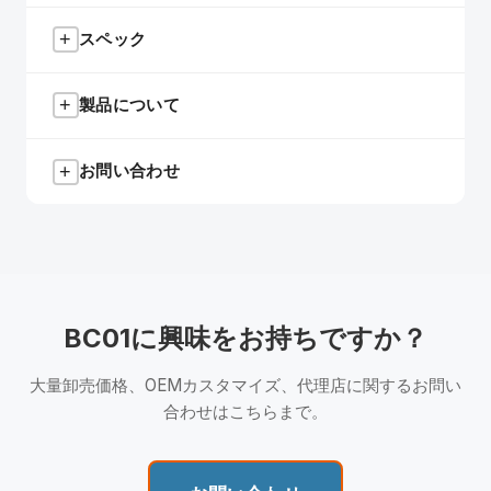
+
スペック
パッケージ内容
BC01 本体
+
製品について
ブルートゥースバージョン
Bluetooth 5.4
取扱説明書
バッテリー容量
アクセサリー
300mAh
+
お問い合わせ
SCSETC BC01
は自転車・サイクリングヘルメット
専用に設計されたブルートゥース通信システムで
グループインターコム
最大8人
す。最大8人までシームレスなグループインターコ
📧 メール
SCSETC BC01は自転車ヘルメット専用に設計され
ムが可能で、サイクリングチーム、バイクツアー、
インターコム通信距離
1000M（ライダー
たブルートゥース通信システムで、1000mの範囲内
info@scsetc.com
グループライドに最適です。
間）
で最大8人のサイクリストとのグループインターコ
主な特長：
ムを可能にします。
BC01に興味をお持ちですか？
🏭 工場
インターコム連続使用時間
14H
8人グループインターコム：
最大7人のサイクリ
Shenzhen Yijia Electronic Science & Technology
大量卸売価格、OEMカスタマイズ、代理店に関するお問い
ストと同時接続 — チームの連携とグループライ
Co., Ltd.
待受時間
130H
合わせはこちらまで。
ドのコミュニケーションに最適です。
中国深セン市宝安区
充電時間
1H
1000M通信距離：
ライダー間で最大1000mのイ
ンターコム通信距離を確保。離れたフォーメーシ
💬 お問い合わせ