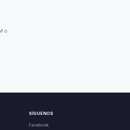
iza una comunicación fiable
lidad y menor consumo de energía
EM o
l intercomunicador, cubriendo
 tiempo de espera, más tiempo
l tráfico, garantizando una calidad
condición climática.
l de voz manos libres para un
SÍGUENOS
calidad de fabricación OEM/ODM de
Facebook