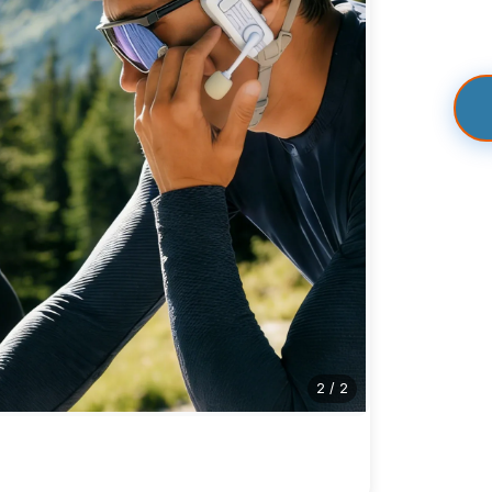
2
/
2