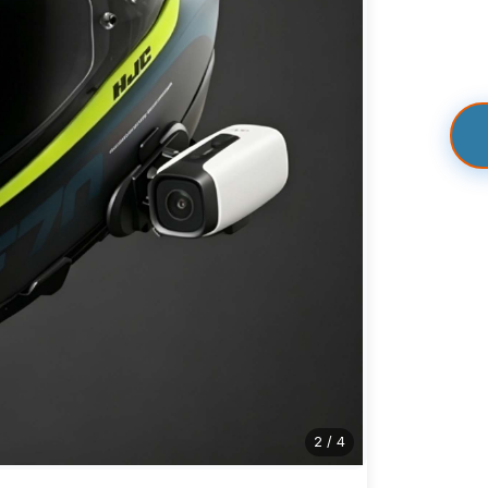
2
/
4