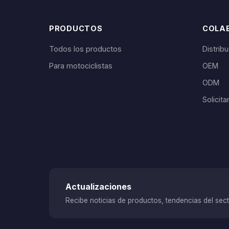
fabricación de SCSETC y su red de
PRODUCTOS
COLA
Todos los productos
Distrib
Para motociclistas
OEM
ODM
Solicit
Actualizaciones
Recibe noticias de productos, tendencias del secto