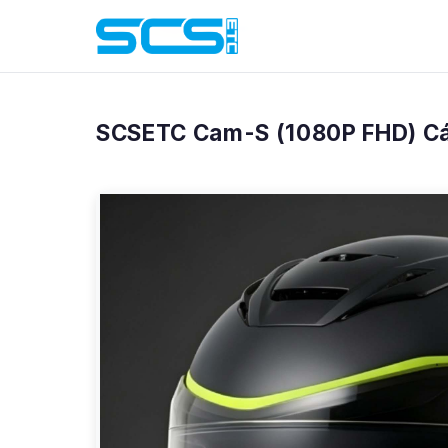
Inicio
/
Productos
/
Cam-S
SCSETC Cam-S (1080P FHD) Cá