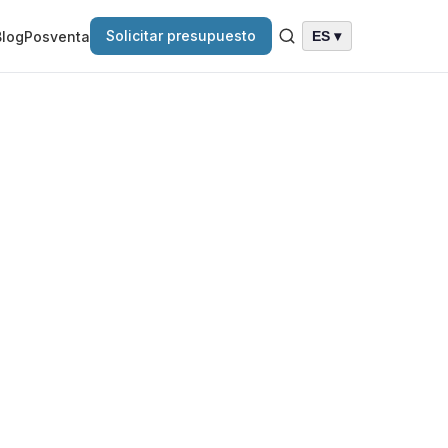
Solicitar presupuesto
Blog
Posventa
ES ▾