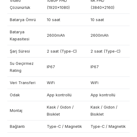
Video
1080P FHD
4K FHD
Çözünürlük
(1920×1080)
(3840×2160)
Batarya Ömrü
10 saat
10 saat
Batarya
2600mAh
2600mAh
Kapasitesi
Şarj Süresi
2 saat (Type-C)
2 saat (Type-C)
Su Geçirmez
IP67
IP67
Rating
Veri Transferi
WiFi
WiFi
Odak
App kontrollü
App kontrollü
Kask / Gidon /
Kask / Gidon /
Montaj
Bisiklet
Bisiklet
Bağlantı
Type-C / Magnetik
Type-C / Magnetik