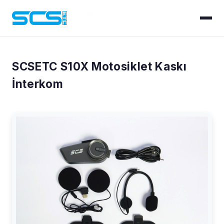
Ana Sayfa
/
Ürünler
/
S10X
SCSETC S10X Motosiklet Kaskı
İnterkom