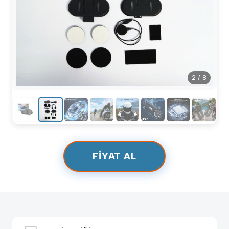
2
/
8
FIYAT AL