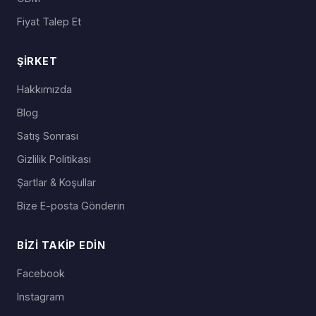
IP65 Su Geçirmez:
Yağmur, toz ve su
Fiyat Talep Et
sıçramasına karşı tam koruma — her hava
koşulunda güvenle sürüş yapın.
ŞIRKET
Ses Komutu & GPS:
Hands-free ses kontrolü
ve GPS navigasyon sesi dikkatinizi yol önünde
Hakkımızda
tutar.
Blog
SCSETC OEM/ODM üretim kalitesi ve global
Satış Sonrası
dağıtım ağı ile desteklenmektedir. S10X, taviz
vermeyen sürücüler için güvenilir tercihtir.
Gizlilik Politikası
Şartlar & Koşullar
Bize E-posta Gönderin
BIZI TAKIP EDIN
Facebook
Instagram