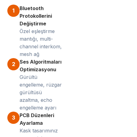
Bluetooth
1
Protokollerini
Değiştirme
Özel eşleştirme
mantığı, multi-
channel interkom,
mesh ağ
Ses Algoritmaları
2
Optimizasyonu
Gürültü
engelleme, rüzgar
gürültüsü
azaltma, echo
engelleme ayarı
PCB Düzenleri
3
Ayarlama
Kask tasarımınız