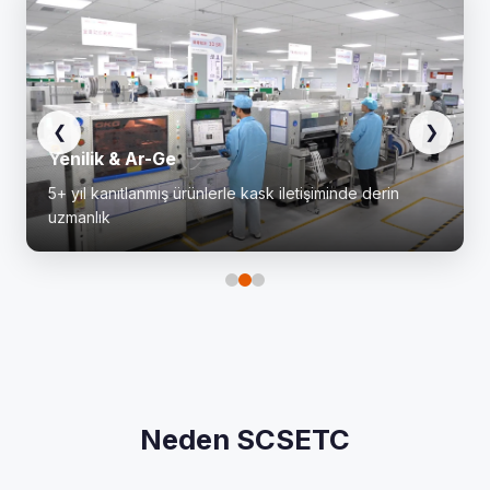
❮
❯
Yenilik & Ar-Ge
5+ yıl kanıtlanmış ürünlerle kask iletişiminde derin
uzmanlık
Neden SCSETC