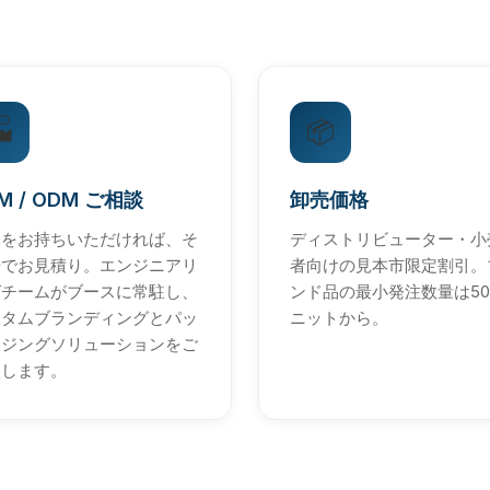

📦
M / ODM ご相談
卸売価格
様をお持ちいただければ、そ
ディストリビューター・小
場でお見積り。エンジニアリ
者向けの見本市限定割引。
グチームがブースに常駐し、
ンド品の最小発注数量は5
スタムブランディングとパッ
ニットから。
ージングソリューションをご
談します。