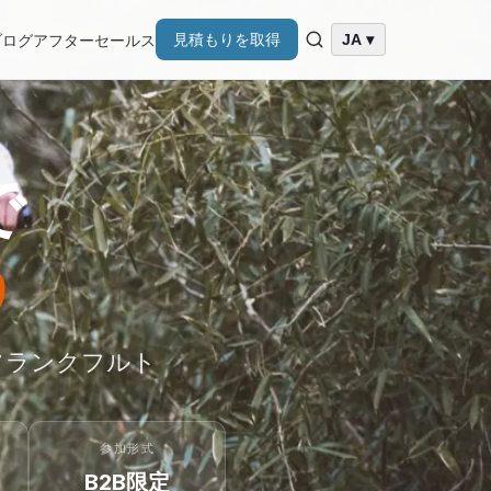
見積もりを取得
ブログ
アフターセールス
JA ▾
で
う
・フランクフルト
参加形式
B2B限定