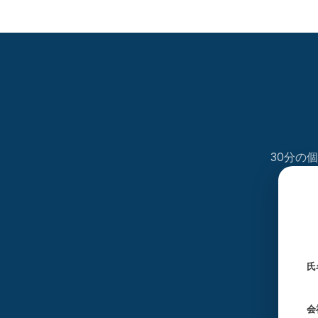
30分の
氏
会