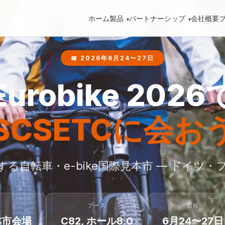
ホーム
製品
パートナーシップ
会社概要
📅 2026年6月24〜27日
Eurobike 2026
SCSETCに会お
る自転車・e-bike国際見本市 — ドイツ
ブース
日程
本市会場
C82, ホール8.0
6月24〜27日