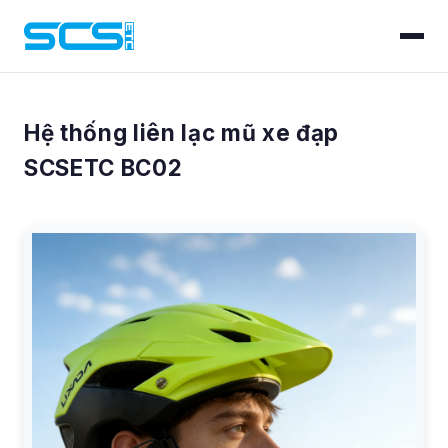
Trang chủ
/
Sản phẩm
/
BC02
Hệ thống liên lạc mũ xe đạp
SCSETC BC02