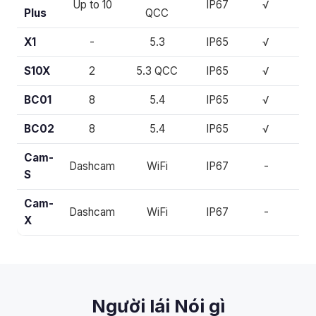
Up to 10
IP67
√
√
Plus
QCC
X1
-
5.3
IP65
√
-
S10X
2
5.3 QCC
IP65
√
√
BC01
8
5.4
IP65
√
-
BC02
8
5.4
IP65
√
-
Cam-
Dashcam
WiFi
IP67
-
-
S
Cam-
Dashcam
WiFi
IP67
-
-
X
Người lái Nói gì