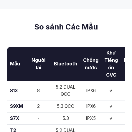
So sánh Các Mẫu
Khử
Người
Chống
Tiếng
Rad
Mẫu
Bluetooth
lái
nước
ồn
F
CVC
5.2 DUAL
S13
8
IPX6
√
-
QCC
S9XM
2
5.3 QCC
IPX6
√
√
S7X
-
5.3
IPX5
√
-
T2
5.2 DUAL