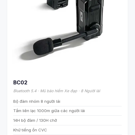
BC02
Bluetooth 5.4 · Mũ bảo hiểm Xe đạp · 8 Người lái
Bộ đàm nhóm 8 người lái
Tầm liên lạc 1000m giữa các người lái
14H bộ đàm / 130H chờ
Khử tiếng ồn CVC