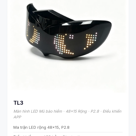
TL3
Màn hình LED Mũ bảo hiểm · 48x15 Rộng · P2.8 · Điều khiển
APP
Ma trận LED rộng 48×15, P2.8