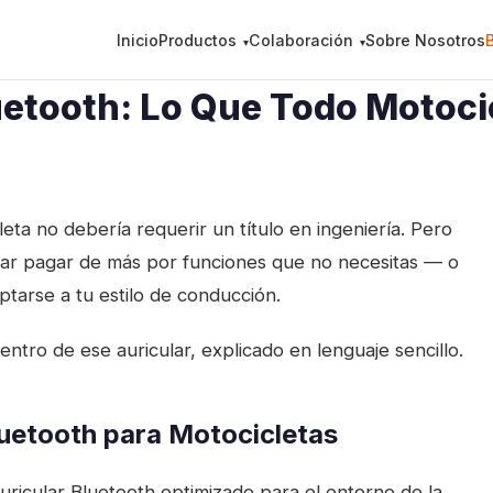
Inicio
Productos
Colaboración
Sobre Nosotros
etooth: Lo Que Todo Motocic
ta no debería requerir un título en ingeniería. Pero
itar pagar de más por funciones que no necesitas — o
tarse a tu estilo de conducción.
ntro de ese auricular, explicado en lenguaje sencillo.
uetooth para Motocicletas
ricular Bluetooth optimizado para el entorno de la