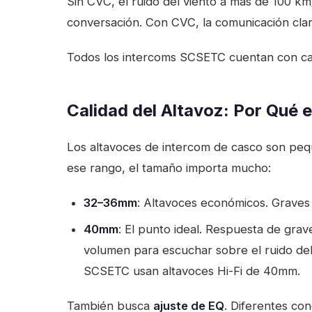
Sin CVC, el ruido del viento a más de 100 k
conversación. Con CVC, la comunicación clar
Todos los intercoms SCSETC cuentan con can
Calidad del Altavoz: Por Qué 
Los altavoces de intercom de casco son p
ese rango, el tamaño importa mucho:
32–36mm
: Altavoces económicos. Graves
40mm
: El punto ideal. Respuesta de gra
volumen para escuchar sobre el ruido del
SCSETC usan altavoces Hi-Fi de 40mm.
También busca
ajuste de EQ
. Diferentes co