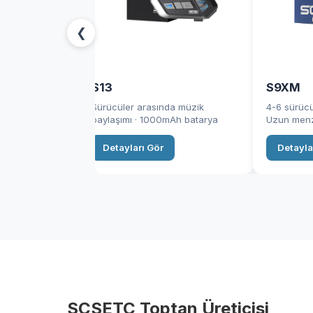
❮
S13
S9XM
 · 1000m
Sürücüler arasında müzik
4-6 sürücü
laşımı
paylaşımı · 1000mAh batarya
Uzun menz
Detayları Gör
Detayla
SCSETC Toptan Üreticisi