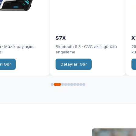
S7X
X
 · Müzik paylaşımı ·
Bluetooth 5.3 · CVC akıllı gürültü
25
il
engelleme
ku
rı Gör
Detayları Gör