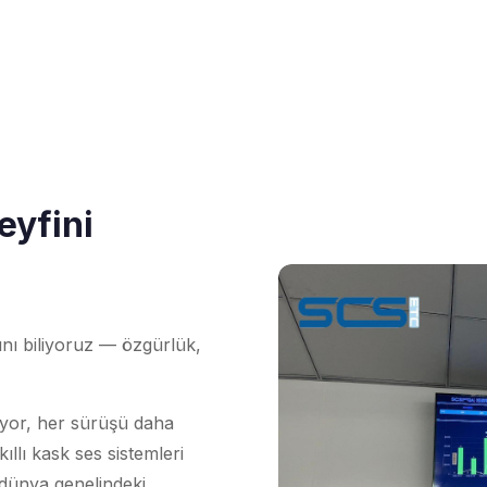
eyfini
ı biliyoruz — özgürlük,
üyor, her sürüşü daha
ıllı kask ses sistemleri
 dünya genelindeki