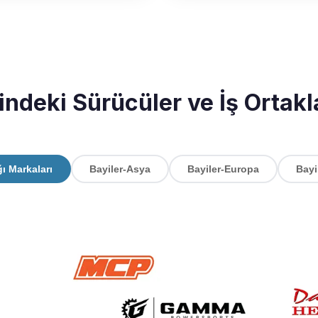
ndeki Sürücüler ve İş Ortakl
ğı Markaları
Bayiler-Asya
Bayiler-Europa
Bayi