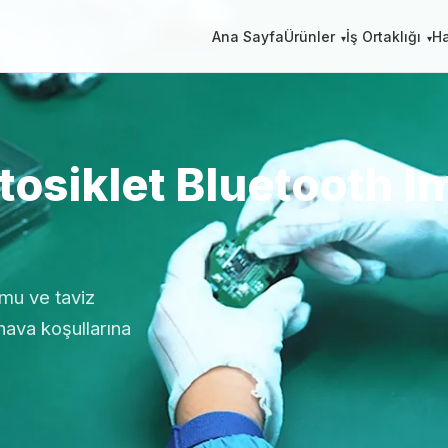
Ana Sayfa
Ürünler
İş Ortaklığı
H
osiklet Bluetooth I
omu ve taviz
hava koşullarına