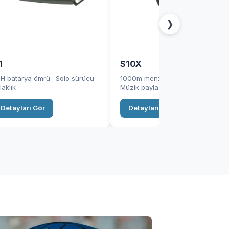
❯
1
S10X
H batarya ömrü · Solo sürücü
1000m menzil · 35H müzik ·
laklık
Müzik paylaşımı
Detayları Gör
Detayları Gör