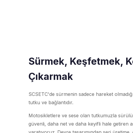
Sürmek, Keşfetmek, K
Çıkarmak
SCSETC'de sürmenin sadece hareket olmadığın
tutku ve bağlantıdır.
Motosikletlere ve sese olan tutkumuzla sürül
güvenli, daha net ve daha keyifli hale getiren ak
yaratıyoruz. Devre tasarımından seri üretime,