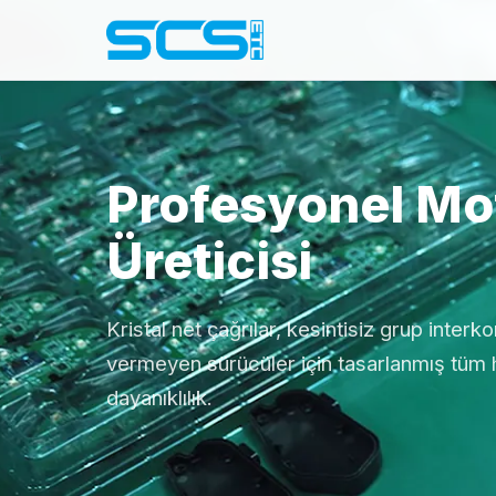
Profesyonel Mot
Üreticisi
Kristal net çağrılar, kesintisiz grup interk
vermeyen sürücüler için tasarlanmış tüm 
dayanıklılık.