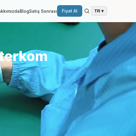
Fiyat Al
akkımızda
Blog
Satış Sonrası
TR ▾
nterkom