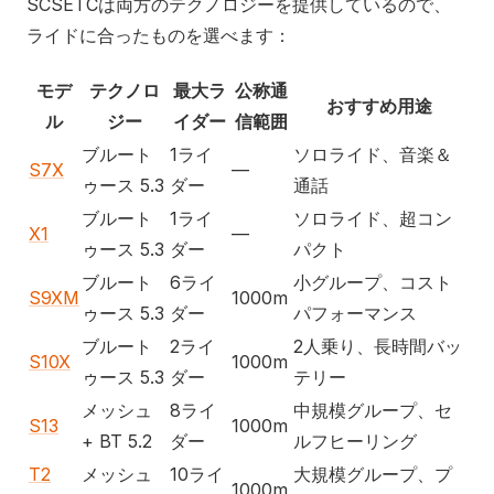
SCSETCは両方のテクノロジーを提供しているので、
ライドに合ったものを選べます：
モデ
テクノロ
最大ラ
公称通
おすすめ用途
ル
ジー
イダー
信範囲
ブルート
1ライ
ソロライド、音楽＆
S7X
—
ゥース 5.3
ダー
通話
ブルート
1ライ
ソロライド、超コン
X1
—
ゥース 5.3
ダー
パクト
ブルート
6ライ
小グループ、コスト
S9XM
1000m
ゥース 5.3
ダー
パフォーマンス
ブルート
2ライ
2人乗り、長時間バッ
S10X
1000m
ゥース 5.3
ダー
テリー
メッシュ
8ライ
中規模グループ、セ
S13
1000m
+ BT 5.2
ダー
ルフヒーリング
T2
メッシュ
10ライ
大規模グループ、プ
1000m