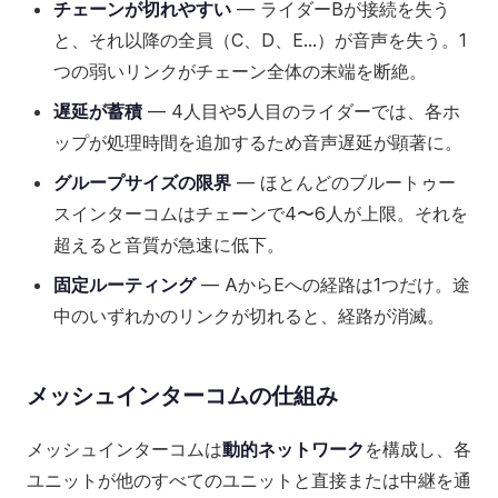
チェーンが切れやすい
— ライダーBが接続を失う
と、それ以降の全員（C、D、E...）が音声を失う。1
つの弱いリンクがチェーン全体の末端を断絶。
遅延が蓄積
— 4人目や5人目のライダーでは、各ホ
ップが処理時間を追加するため音声遅延が顕著に。
グループサイズの限界
— ほとんどのブルートゥー
スインターコムはチェーンで4〜6人が上限。それを
超えると音質が急速に低下。
固定ルーティング
— AからEへの経路は1つだけ。途
中のいずれかのリンクが切れると、経路が消滅。
メッシュインターコムの仕組み
メッシュインターコムは
動的ネットワーク
を構成し、各
ユニットが他のすべてのユニットと直接または中継を通