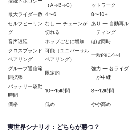
接続トポロジー
（A→B→C）
ットワーク
最大ライダー数
4〜6
8〜10+
セルフヒーリン
なし — チェーンが
あり — 自動再ル
グ
切れる
ーティング
音声遅延
ホップごとに増加
ほぼ同時
クロスブランド
可能（ユニバーサル
一般的に不可
ペアリング
ペアリング）
グループ通信範
強力 — 各ライダ
限定的
囲拡張
ーが中継
バッテリー駆動
10〜15時間
8〜12時間
時間
価格
低め
やや高め
実世界シナリオ：どちらが勝つ？